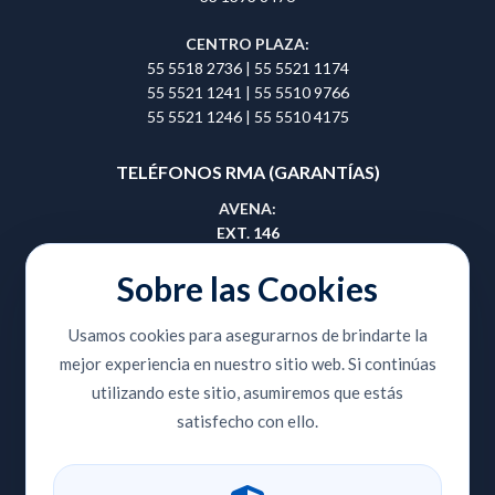
CENTRO PLAZA:
55 5518 2736
|
55 5521 1174
55 5521 1241
|
55 5510 9766
55 5521 1246
|
55 5510 4175
TELÉFONOS RMA (GARANTÍAS)
AVENA:
EXT. 146
55 5657 0495
|
55 5657 0508
Sobre las Cookies
GUADALAJARA:
Usamos cookies para asegurarnos de brindarte la
EXT. 414
mejor experiencia en nuestro sitio web. Si continúas
33 3810 9353
|
33 3810 8420
utilizando este sitio, asumiremos que estás
CENTRO PLAZA:
satisfecho con ello.
EXT. 204
55 5518 2736
|
55 5521 1174