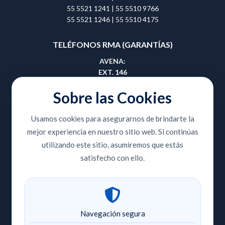
55 5521 1241
|
55 5510 9766
55 5521 1246
|
55 5510 4175
TELÉFONOS RMA (GARANTÍAS)
AVENA:
EXT. 146
55 5657 0495
|
55 5657 0508
Sobre las Cookies
GUADALAJARA:
Usamos cookies para asegurarnos de brindarte la
EXT. 414
mejor experiencia en nuestro sitio web. Si continúas
33 3810 9353
|
33 3810 8420
utilizando este sitio, asumiremos que estás
CENTRO PLAZA:
satisfecho con ello.
EXT. 204
55 5518 2736
|
55 5521 1174
55 5521 1241
|
55 5510 9766
55 5521 1246
|
55 5510 4175
Navegación segura