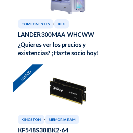
,
COMPONENTES
XPG
LANDER300MAA-WHCWW
¿Quieres ver los precios y
existencias? ¡Hazte socio hoy!
NUEVO
,
KINGSTON
MEMORIA RAM
KF548S38IBK2-64