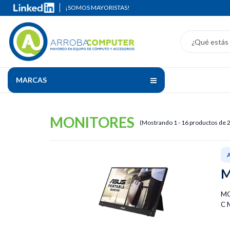
¡SOMOS MAYORISTAS!
MARCAS
MONITORES
(Mostrando 1 - 16 productos de 
M
MO
C 