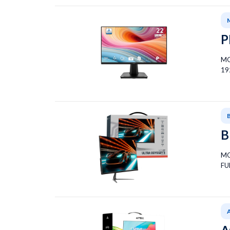
P
MO
19
B
MO
FU