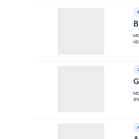
B
MO
HD
G
MO
IP
A