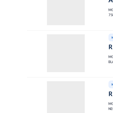
MO
75
R
MO
BL
R
MO
NE