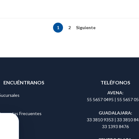
1
2
Siguiente
ENCUÉNTRANOS
TELÉFONOS
AVENA:
Sucursales
55 5657 0495
|
55 5657 0
GUADALAJARA:
Preguntas Frecuentes
33 3810 9353
|
33 3810 8
33 1393 8476