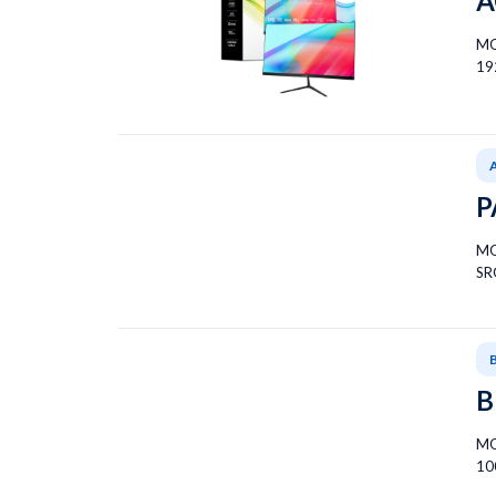
A
MO
19
P
MO
SR
B
MO
10