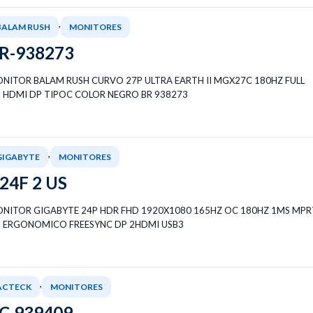
,
BALAM RUSH
MONITORES
R-938273
NITOR BALAM RUSH CURVO 27P ULTRA EARTH II MGX27C 180HZ FULL
 HDMI DP TIPOC COLOR NEGRO BR 938273
,
GIGABYTE
MONITORES
24F 2 US
NITOR GIGABYTE 24P HDR FHD 1920X1080 165HZ OC 180HZ 1MS MPR
S ERGONOMICO FREESYNC DP 2HDMI USB3
,
ACTECK
MONITORES
C-939409