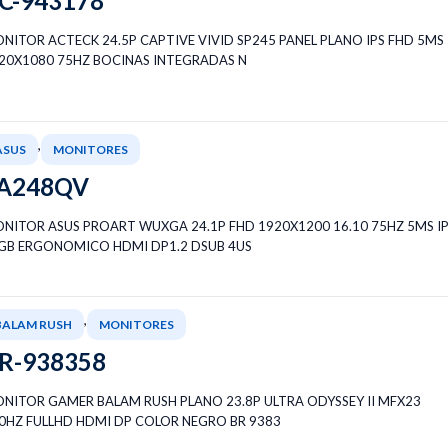
C-943178
NITOR ACTECK 24.5P CAPTIVE VIVID SP245 PANEL PLANO IPS FHD 5MS
20X1080 75HZ BOCINAS INTEGRADAS N
,
ASUS
MONITORES
A248QV
NITOR ASUS PROART WUXGA 24.1P FHD 1920X1200 16.10 75HZ 5MS I
GB ERGONOMICO HDMI DP1.2 DSUB 4US
,
BALAM RUSH
MONITORES
R-938358
NITOR GAMER BALAM RUSH PLANO 23.8P ULTRA ODYSSEY II MFX23
0HZ FULLHD HDMI DP COLOR NEGRO BR 9383