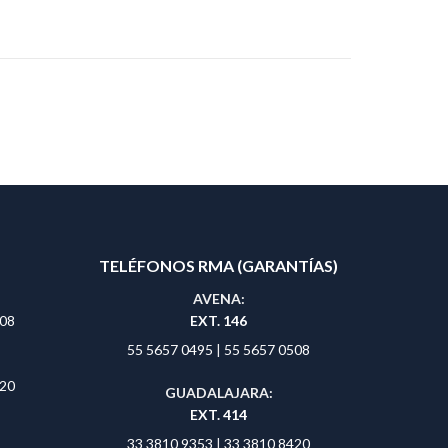
TELÉFONOS RMA (GARANTÍAS)
AVENA:
508
EXT. 146
55 5657 0495
|
55 5657 0508
420
GUADALAJARA:
EXT. 414
33 3810 9353
|
33 3810 8420