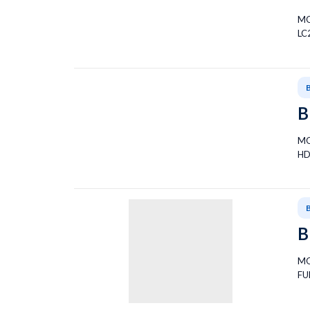
MO
LC
B
MO
HD
B
MO
FU