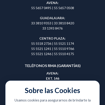
AVENA:
55 5657 0495
|
55 5657 0508
GUADALAJARA:
33 3810 9353
|
33 3810 8420
33 1393 8476
CENTRO PLAZA:
55 5518 2736
|
55 5521 1174
55 5521 1241
|
55 5510 9766
55 5521 1246
|
55 5510 4175
TELÉFONOS RMA (GARANTÍAS)
AVENA:
EXT. 146
55 5657 0495
|
55 5657 0508
Sobre las Cookies
GUADALAJARA:
Usamos cookies para asegurarnos de brindarte la
EXT. 414