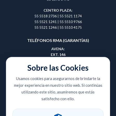
CENTRO PLAZA:
55 5518 2736
|
55 5521 1174
55 5521 1241
|
55 5510 9766
55 5521 1246
|
55 5510 4175
TELÉFONOS RMA (GARANTÍAS)
AVENA:
EXT. 146
55 5657 0495
|
55 5657 0508
Sobre las Cookies
GUADALAJARA:
Usamos cookies para asegurarnos de brindarte la
EXT. 414
mejor experiencia en nuestro sitio web. Si continúas
33 3810 9353
|
33 3810 8420
utilizando este sitio, asumiremos que estás
CENTRO PLAZA:
satisfecho con ello.
EXT. 204
55 5518 2736
|
55 5521 1174