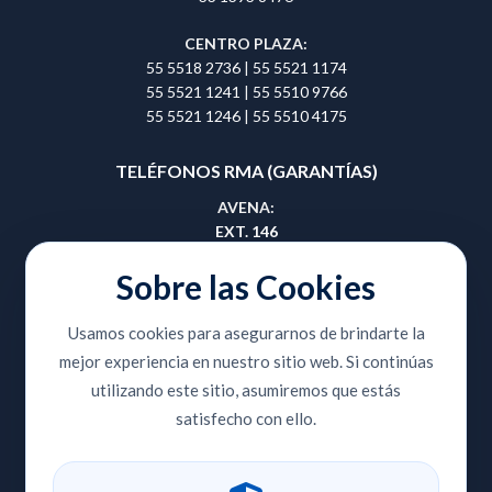
CENTRO PLAZA:
55 5518 2736
|
55 5521 1174
55 5521 1241
|
55 5510 9766
55 5521 1246
|
55 5510 4175
TELÉFONOS RMA (GARANTÍAS)
AVENA:
EXT. 146
55 5657 0495
|
55 5657 0508
Sobre las Cookies
GUADALAJARA:
Usamos cookies para asegurarnos de brindarte la
EXT. 414
mejor experiencia en nuestro sitio web. Si continúas
33 3810 9353
|
33 3810 8420
utilizando este sitio, asumiremos que estás
CENTRO PLAZA:
satisfecho con ello.
EXT. 204
55 5518 2736
|
55 5521 1174