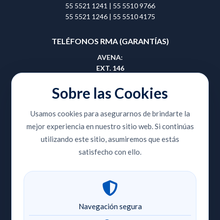
55 5521 1241
|
55 5510 9766
55 5521 1246
|
55 5510 4175
TELÉFONOS RMA (GARANTÍAS)
AVENA:
EXT. 146
55 5657 0495
|
55 5657 0508
Sobre las Cookies
GUADALAJARA:
Usamos cookies para asegurarnos de brindarte la
EXT. 414
mejor experiencia en nuestro sitio web. Si continúas
33 3810 9353
|
33 3810 8420
utilizando este sitio, asumiremos que estás
CENTRO PLAZA:
satisfecho con ello.
EXT. 204
55 5518 2736
|
55 5521 1174
55 5521 1241
|
55 5510 9766
55 5521 1246
|
55 5510 4175
Navegación segura