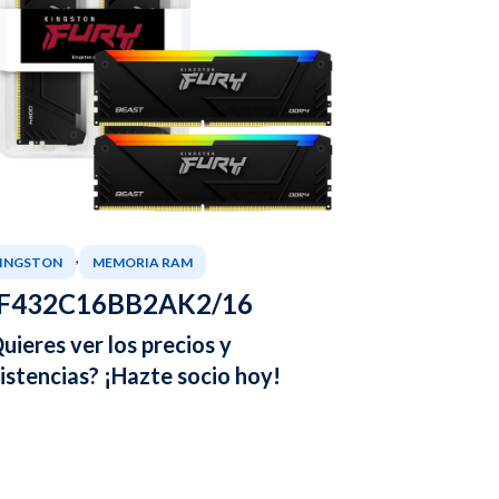
,
INGSTON
MEMORIA RAM
F432C16BB2AK2/16
uieres ver los precios y
istencias? ¡Hazte socio hoy!