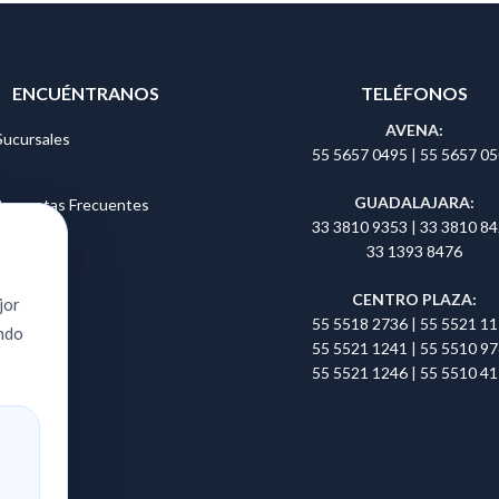
ENCUÉNTRANOS
TELÉFONOS
AVENA:
Sucursales
55 5657 0495
|
55 5657 0
GUADALAJARA:
Preguntas Frecuentes
33 3810 9353
|
33 3810 8
33 1393 8476
CENTRO PLAZA:
jor
55 5518 2736
|
55 5521 1
ando
55 5521 1241
|
55 5510 9
55 5521 1246
|
55 5510 4