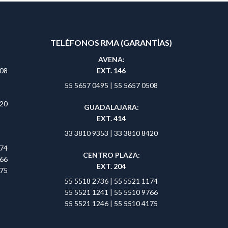
TELÉFONOS RMA (GARANTÍAS)
AVENA:
508
EXT. 146
55 5657 0495
|
55 5657 0508
420
GUADALAJARA:
EXT. 414
33 3810 9353
|
33 3810 8420
174
CENTRO PLAZA:
766
EXT. 204
175
55 5518 2736
|
55 5521 1174
55 5521 1241
|
55 5510 9766
55 5521 1246
|
55 5510 4175