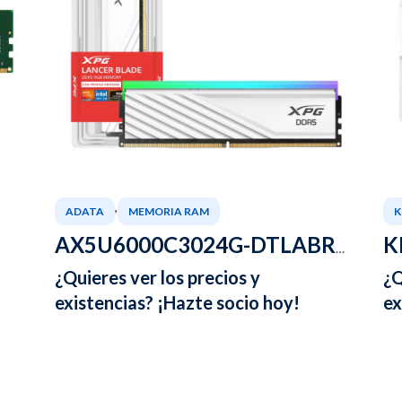
,
ADATA
MEMORIA RAM
K
K
AX5U6000C3024G-DTLABRWH
¿Quieres ver los precios y
¿Q
existencias? ¡Hazte socio hoy!
ex