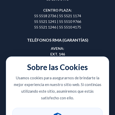
CENTRO PLAZA:
55 5518 2736
|
55 5521 1174
55 5521 1241
|
55 5510 9766
55 5521 1246
|
55 5510 4175
TELÉFONOS RMA (GARANTÍAS)
AVENA:
EXT. 146
55 5657 0495
|
55 5657 0508
Sobre las Cookies
GUADALAJARA:
Usamos cookies para asegurarnos de brindarte la
EXT. 414
mejor experiencia en nuestro sitio web. Si continúas
33 3810 9353
|
33 3810 8420
utilizando este sitio, asumiremos que estás
CENTRO PLAZA:
satisfecho con ello.
EXT. 204
55 5518 2736
|
55 5521 1174