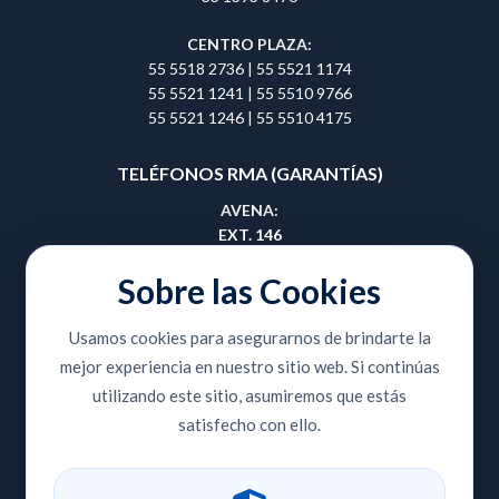
CENTRO PLAZA:
55 5518 2736
|
55 5521 1174
55 5521 1241
|
55 5510 9766
55 5521 1246
|
55 5510 4175
TELÉFONOS RMA (GARANTÍAS)
AVENA:
EXT. 146
55 5657 0495
|
55 5657 0508
Sobre las Cookies
GUADALAJARA:
Usamos cookies para asegurarnos de brindarte la
EXT. 414
mejor experiencia en nuestro sitio web. Si continúas
33 3810 9353
|
33 3810 8420
utilizando este sitio, asumiremos que estás
CENTRO PLAZA:
satisfecho con ello.
EXT. 204
55 5518 2736
|
55 5521 1174