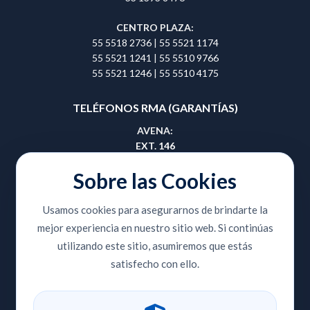
CENTRO PLAZA:
55 5518 2736
|
55 5521 1174
55 5521 1241
|
55 5510 9766
55 5521 1246
|
55 5510 4175
TELÉFONOS RMA (GARANTÍAS)
AVENA:
EXT. 146
55 5657 0495
|
55 5657 0508
Sobre las Cookies
GUADALAJARA:
Usamos cookies para asegurarnos de brindarte la
EXT. 414
mejor experiencia en nuestro sitio web. Si continúas
33 3810 9353
|
33 3810 8420
utilizando este sitio, asumiremos que estás
CENTRO PLAZA:
satisfecho con ello.
EXT. 204
55 5518 2736
|
55 5521 1174