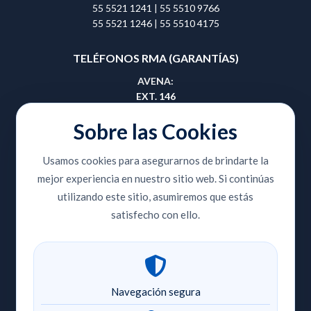
55 5521 1241
|
55 5510 9766
55 5521 1246
|
55 5510 4175
TELÉFONOS RMA (GARANTÍAS)
AVENA:
EXT. 146
55 5657 0495
|
55 5657 0508
Sobre las Cookies
GUADALAJARA:
Usamos cookies para asegurarnos de brindarte la
EXT. 414
mejor experiencia en nuestro sitio web. Si continúas
33 3810 9353
|
33 3810 8420
utilizando este sitio, asumiremos que estás
CENTRO PLAZA:
satisfecho con ello.
EXT. 204
55 5518 2736
|
55 5521 1174
55 5521 1241
|
55 5510 9766
55 5521 1246
|
55 5510 4175
Navegación segura